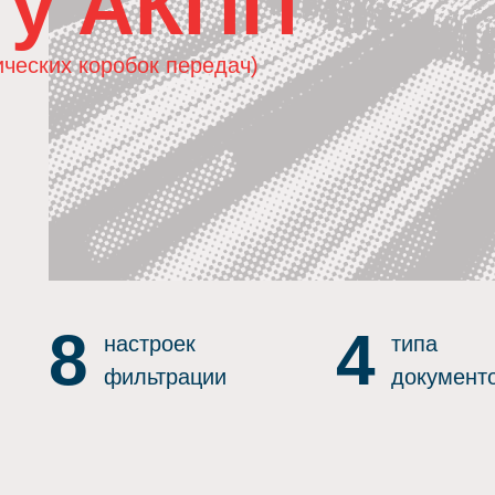
ту АКПП
ических коробок передач)
8
4
настроек
типа
фильтрации
документ