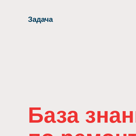
Задача
База зна