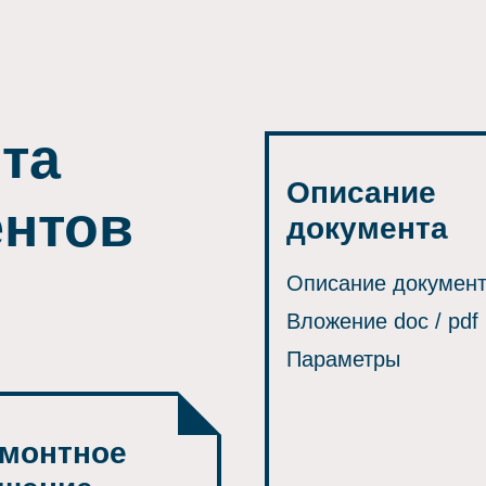
нта
Описание
ентов
документа
Описание докумен
Вложение doc / pdf
Параметры
монтное