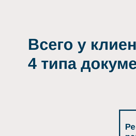
Всего у клие
4 типа докум
Ре