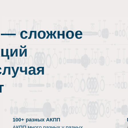
 — сложное
кций
случая
т
100+ разных АКПП
АКПП много разных у разных