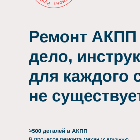
Ремонт АКПП
дело, инстру
для каждого 
не существуе
≈500 деталей в АКПП
В процессе ремонта механик вручную