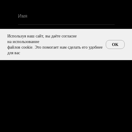
Используя наш сайт, вы даёте согласие
+7
на использование
OK
Обсудить Проект
файлов cookie. Это помогает нам сделать его удобнее
для вас
Ваш файл
Загрузить файлы
Связаться в Telegram или WhatsApp