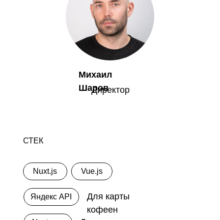
Михаил
Шаров
Директор
СТЕК
Nuxt.js
Vue.js
Для карты
Яндекс API
кофеен